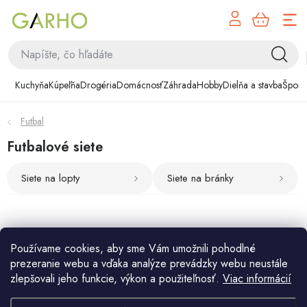
NÁK
Prejsť
KOŠÍ
na
obsah
Kuchyňa
Kuchyňa
Kúpeľňa
Drogéria
Domácnosť
Záhrada
Hobby
Dielňa a stavba
Šport
Kúpeľňa
Futbal
Drogéria
Futbalové siete
Domácnosť
Siete na lopty
Siete na bránky
Záhrada
Hobby
Používame cookies, aby sme Vám umožnili pohodlné
Produkty ešte len pripravujeme.
prezeranie webu a vďaka analýze prevádzky webu neustále
Dielňa a stavba
zlepšovali jeho funkcie, výkon a použiteľnosť.
Viac informácií
Môžete sa ale pozrieť na ostatné kategórie.